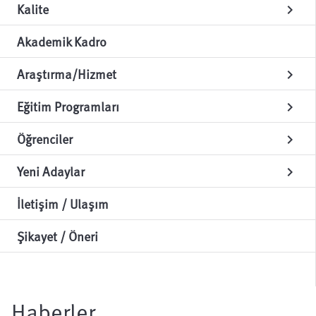
Kalite
chevron_right
Akademik Kadro
Araştırma/Hizmet
chevron_right
Eğitim Programları
chevron_right
Öğrenciler
chevron_right
Yeni Adaylar
chevron_right
İletişim / Ulaşım
Şikayet / Öneri
Haberler