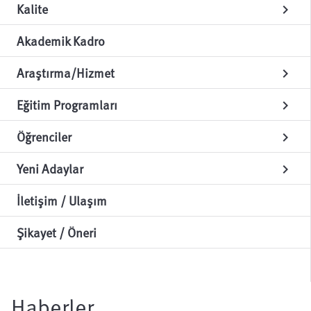
Kalite
chevron_right
Akademik Kadro
Araştırma/Hizmet
chevron_right
Eğitim Programları
chevron_right
Öğrenciler
chevron_right
Yeni Adaylar
chevron_right
İletişim / Ulaşım
Şikayet / Öneri
Haberler