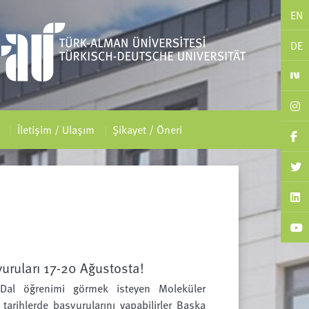
EN
DE
İletişim / Ulaşım
Şikayet / Öneri
vuruları 17-20 Ağustosta!
al öğrenimi görmek isteyen Moleküler
 tarihlerde başvurularını yapabilirler Başka