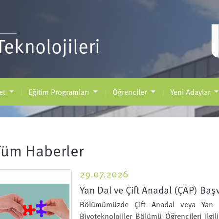
eknolojileri
et
Eğitim Programları
Öğrenciler
Yeni Adaylar
Tüm Haberler
29.07.2026
Yan Dal ve Çift Anadal (ÇAP) Baş
Bölümümüzde Çift Anadal veya Yan D
Biyoteknolojiler Bölümü Öğrencileri ilgili