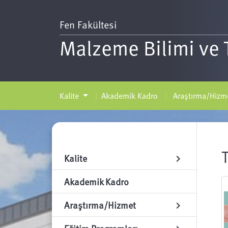
Fen Fakültesi
Malzeme Bilimi ve T
Kalite
Akademik Kadro
Araştırma/Hizm
Kalite
chevron_right
Akademik Kadro
Araştırma/Hizmet
chevron_right