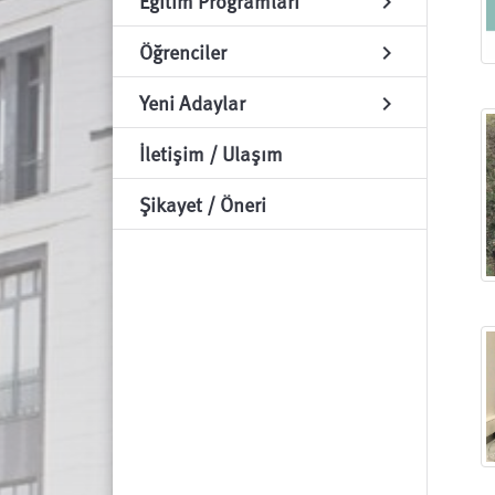
Eğitim Programları
chevron_right
Öğrenciler
chevron_right
Yeni Adaylar
chevron_right
İletişim / Ulaşım
Şikayet / Öneri